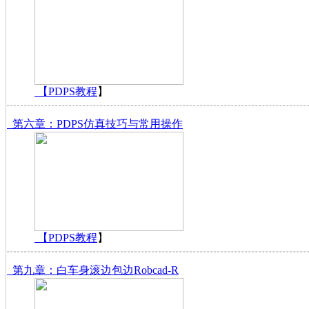
【
PDPS教程
】
第六章：PDPS仿真技巧与常用操作
【
PDPS教程
】
第九章：白车身滚边包边Robcad-R