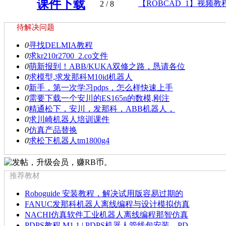
课件下载
【ROBCAD_1】视频教程
2
/ 8
待解决问题
0
寻找DELMIA教程
0
求kr210r2700_2.co文件
0
萌新报到！ABB/KUKA双修之路，恳请各位
0
求模型,求发那科M10id机器人
0
新手，第一次学习pdps，怎么样快速上手
0
需要下载一个安川的ES165n的数模,刚注
0
精通松下，安川，发那科，ABB机器人，
0
求川崎机器人培训课件
0
仿真产品替换
0
求松下机器人tm1800g4
推荐教材
Roboguide 安装教程，解决试用版容易过期的
FANUC发那科机器人离线编程与设计模拟仿真
NACHI仿真软件工业机器人离线编程那智仿真
PDPS教程 M1.1 | PDPS机器人管线包安装，PD