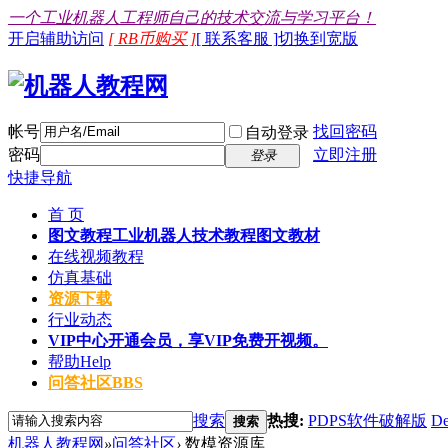
一个工业机器人工程师自己的技术交流与学习平台！
开启辅助访问
[ RB币购买 ]
[ 联系客服 ]
切换到宽版
帐号
找回密码
自动登录
密码
立即注册
登录
快捷导航
首 页
图文教程
工业机器人技术教程图文教材
在线视频教程
仿真基础
资源下载
行业动态
VIP中心
开通会员，享VIP免费开视频。
帮助
Help
问答社区
BBS
搜索
热搜:
PDPS软件破解版
De
搜索
机器人教程网
»
问答社区
›
数模资源库