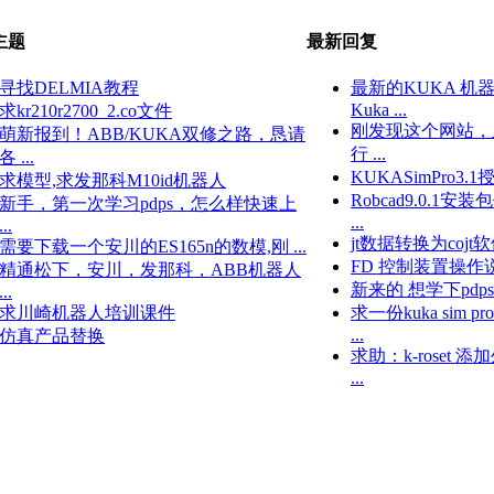
主题
最新回复
寻找DELMIA教程
最新的KUKA 机
Kuka ...
求kr210r2700_2.co文件
刚发现这个网站，
萌新报到！ABB/KUKA双修之路，恳请
行 ...
各 ...
KUKASimPro3.
求模型,求发那科M10id机器人
Robcad9.0.1安装
新手，第一次学习pdps，怎么样快速上
...
...
jt数据转换为cojt软件“tr
需要下载一个安川的ES165n的数模,刚 ...
FD 控制装置操
精通松下，安川，发那科，ABB机器人
新来的 想学下pdps
...
求川崎机器人培训课件
求一份kuka sim p
...
仿真产品替换
求助：k-roset
...