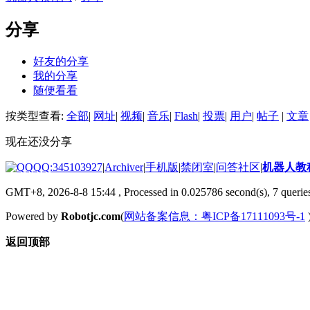
分享
好友的分享
我的分享
随便看看
按类型查看:
全部
|
网址
|
视频
|
音乐
|
Flash
|
投票
|
用户
|
帖子
|
文章
现在还没分享
QQ:345103927
|
Archiver
|
手机版
|
禁闭室
|
问答社区
|
机器人教
GMT+8, 2026-8-8 15:44
, Processed in 0.025786 second(s), 7 queries
Powered by
Robotjc.com
(
网站备案信息：粤ICP备17111093号-1
返回顶部