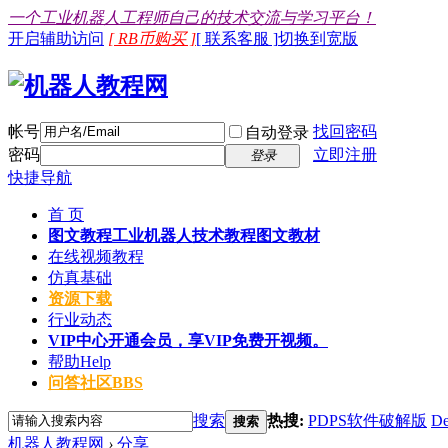
一个工业机器人工程师自己的技术交流与学习平台！
开启辅助访问
[ RB币购买 ]
[ 联系客服 ]
切换到宽版
帐号
找回密码
自动登录
密码
立即注册
登录
快捷导航
首 页
图文教程
工业机器人技术教程图文教材
在线视频教程
仿真基础
资源下载
行业动态
VIP中心
开通会员，享VIP免费开视频。
帮助
Help
问答社区
BBS
搜索
热搜:
PDPS软件破解版
De
搜索
机器人教程网
›
分享