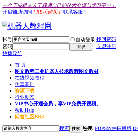
一个工业机器人工程师自己的技术交流与学习平台！
开启辅助访问
[ RB币购买 ]
[ 联系客服 ]
帐号
找回密码
自动登录
密码
立即注册
登录
快捷导航
首 页
图文教程
工业机器人技术教程图文教材
在线视频教程
仿真基础
资源下载
行业动态
VIP中心
开通会员，享VIP免费开视频。
帮助
Help
问答社区
BBS
搜索
热搜:
PDPS软件破解版
De
搜索