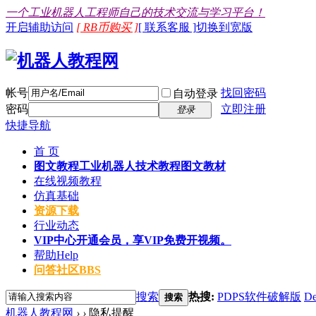
一个工业机器人工程师自己的技术交流与学习平台！
开启辅助访问
[ RB币购买 ]
[ 联系客服 ]
切换到宽版
帐号
找回密码
自动登录
密码
立即注册
登录
快捷导航
首 页
图文教程
工业机器人技术教程图文教材
在线视频教程
仿真基础
资源下载
行业动态
VIP中心
开通会员，享VIP免费开视频。
帮助
Help
问答社区
BBS
搜索
热搜:
PDPS软件破解版
De
搜索
机器人教程网
›
›
隐私提醒