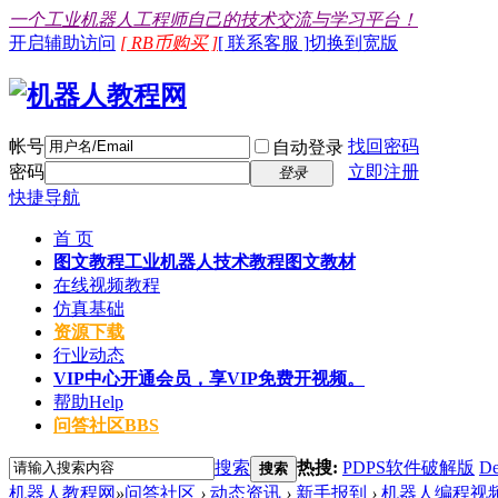
一个工业机器人工程师自己的技术交流与学习平台！
开启辅助访问
[ RB币购买 ]
[ 联系客服 ]
切换到宽版
帐号
找回密码
自动登录
密码
立即注册
登录
快捷导航
首 页
图文教程
工业机器人技术教程图文教材
在线视频教程
仿真基础
资源下载
行业动态
VIP中心
开通会员，享VIP免费开视频。
帮助
Help
问答社区
BBS
搜索
热搜:
PDPS软件破解版
De
搜索
机器人教程网
»
问答社区
›
动态资讯
›
新手报到
›
机器人编程视