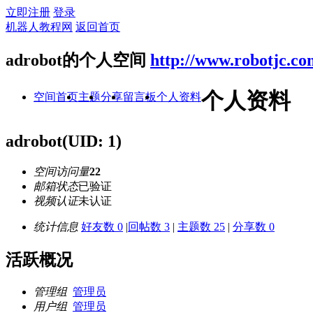
立即注册
登录
机器人教程网
返回首页
adrobot的个人空间
http://www.robotjc.co
个人资料
空间首页
主题
分享
留言板
个人资料
adrobot
(UID: 1)
空间访问量
22
邮箱状态
已验证
视频认证
未认证
统计信息
好友数 0
|
回帖数 3
|
主题数 25
|
分享数 0
活跃概况
管理组
管理员
用户组
管理员